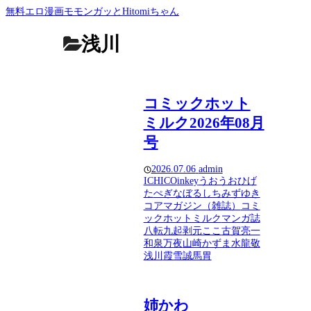
無料エロ漫画モモンガッとHitomiちゃん
浅川
コミックホット
ミルク2026年08月
号
2026.07.06
admin
ICHICO
inkey
うおうお
ひげ
た
ぺぎな
ぼるしち
みずゆき
コアマガジン（雑誌）
コミ
ックホットミルク
マンガ誌
八転九起
剥元ここ
古賀亮一
和泉万夜
山崎かずま
水龍敬
浅川
霞雪誠
馬胃
姉かわ