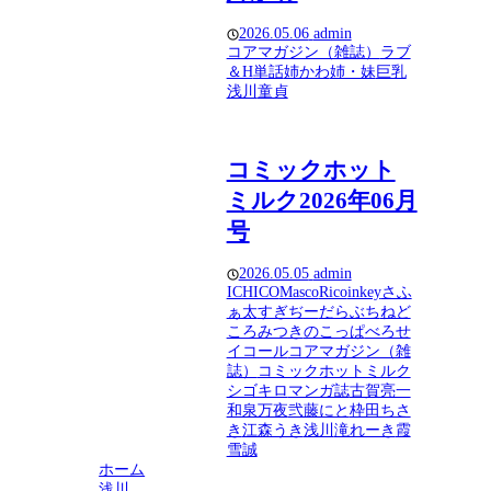
2026.05.06
admin
コアマガジン（雑誌）
ラブ
＆H
単話
姉かわ
姉・妹
巨乳
浅川
童貞
コミックホット
ミルク2026年06月
号
2026.05.05
admin
ICHICO
Masco
Rico
inkey
さふ
ぁ太
すぎぢー
だらぶち
ねど
ころみつき
のこっぱ
べろせ
イコール
コアマガジン（雑
誌）
コミックホットミルク
シゴキロ
マンガ誌
古賀亮一
和泉万夜
弐藤にと
枠田ちさ
き
江森うき
浅川
滝れーき
霞
雪誠
ホーム
浅川